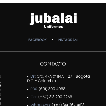
$35,000
hasta
$45,000
•
FACEBOOK
INSTAGRAM
CONTACTO
a
Dir:
Cra. 47A # 114A – 27 - Bogotá,
,
D.C. - Colombia
e
PBX:
(601) 300 4968
s
o
Cel:
(+57) 313 200 2256
o
r
WhatsApp:
(+57) 314 267 4193