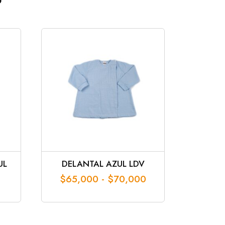
UL
DELANTAL AZUL LDV
Rango
$
65,000
-
$
70,000
de
precios:
desde
$65,000