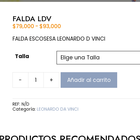
FALDA LDV
Rango
$
79,000
-
$
93,000
de
precios:
FALDA ESCOSESA LEONARDO D VINCI
desde
$79,000
Talla
hasta
$93,000
-
+
Añadir al carrito
FALDA
LDV
cantidad
REF:
N/D
Categoría:
LEONARDO DA VINCI
PRODUCTOS RECOMENDADO