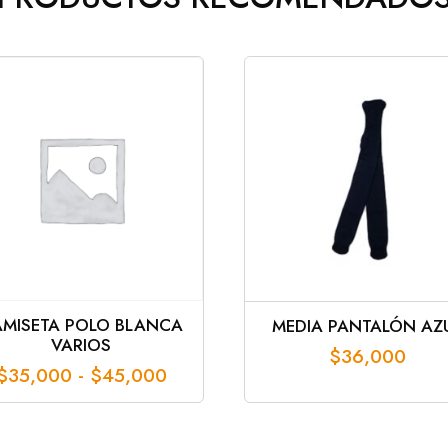
MISETA POLO BLANCA
MEDIA PANTALÓN AZ
VARIOS
$
36,000
Rango
$
35,000
-
$
45,000
de
precios:
desde