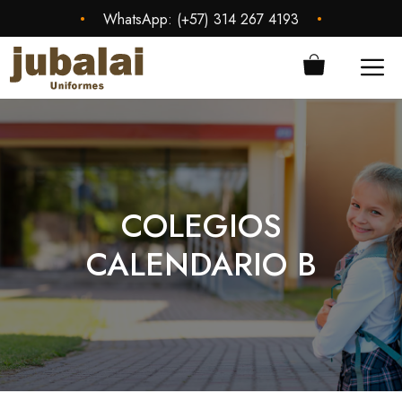
Saltar
•
•
WhatsApp:
(+57) 314 267 4193
al
contenido
ME
COLEGIOS
CALENDARIO B