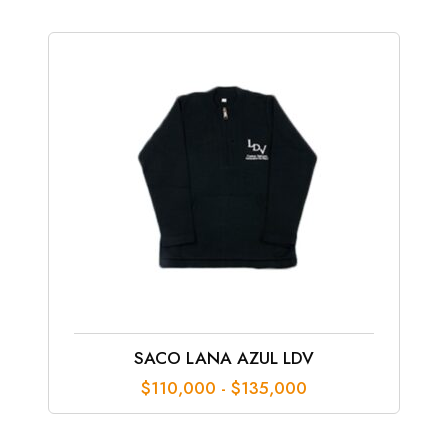
SACO LANA AZUL LDV
Rango
$
110,000
-
$
135,000
de
precios:
desde