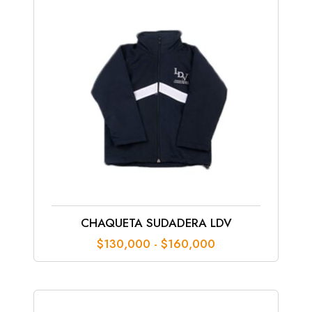
$155,000
hasta
$200,000
CHAQUETA SUDADERA LDV
Rango
$
130,000
-
$
160,000
de
precios:
desde
$130,000