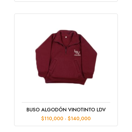
precios:
desde
$80,000
hasta
$100,000
BUSO ALGODÓN VINOTINTO LDV
Rango
$
110,000
-
$
140,000
de
precios: