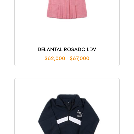
DELANTAL ROSADO LDV
Rango
$
62,000
-
$
67,000
de
precios:
desde
$62,000
hasta
$67,000