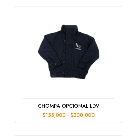
desde
$110,000
hasta
$140,000
CHOMPA OPCIONAL LDV
Rango
$
155,000
-
$
200,000
de
precios:
desde