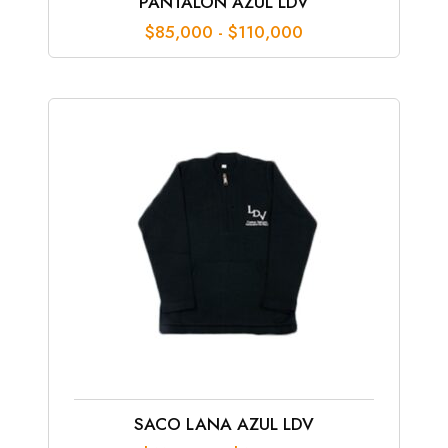
PANTALÓN AZUL LDV
Rango
$
85,000
-
$
110,000
de
precios:
desde
$85,000
hasta
$110,000
SACO LANA AZUL LDV