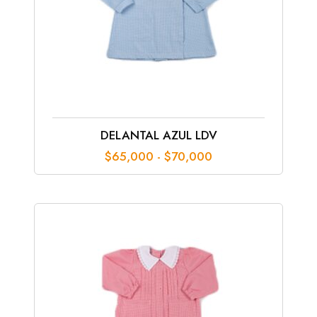
DELANTAL AZUL LDV
Rango
$
65,000
-
$
70,000
de
precios:
desde
$65,000
hasta
$70,000