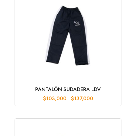
hasta
$160,000
PANTALÓN SUDADERA LDV
Rango
$
103,000
-
$
137,000
de
precios:
desde
$103,000
hasta
$137,000