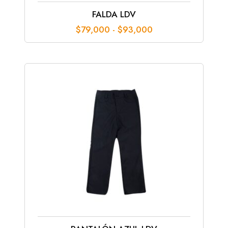
FALDA LDV
Rango
$
79,000
-
$
93,000
de
precios:
desde
$79,000
hasta
$93,000