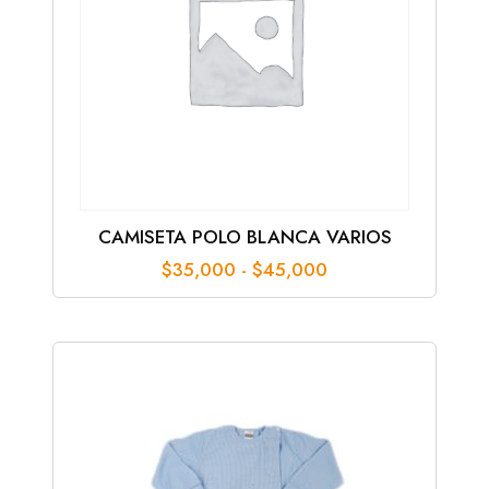
CAMISETA POLO BLANCA VARIOS
Rango
$
35,000
-
$
45,000
de
precios:
desde
$35,000
hasta
$45,000