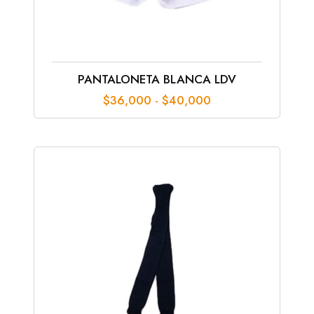
PANTALONETA BLANCA LDV
Rango
$
36,000
-
$
40,000
de
precios:
desde
$36,000
hasta
$40,000