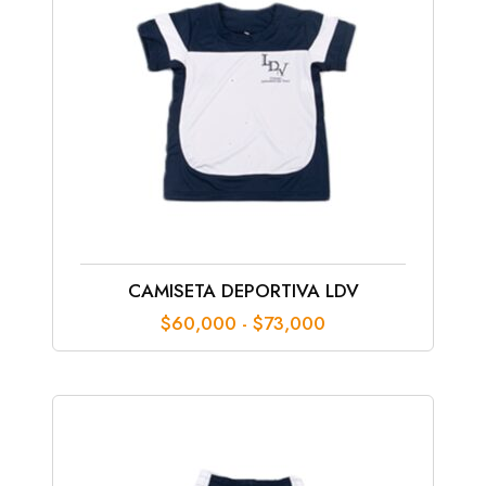
CAMISETA DEPORTIVA LDV
Rango
$
60,000
-
$
73,000
de
precios:
desde
$60,000
hasta
$73,000