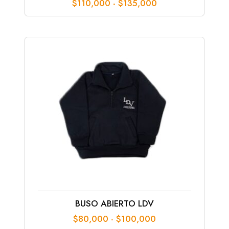
Rango
$
110,000
-
$
135,000
de
precios:
desde
$110,000
hasta
$135,000
BUSO ABIERTO LDV
Rango
$
80,000
-
$
100,000
de