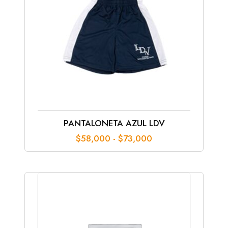
PANTALONETA AZUL LDV
Rango
$
58,000
-
$
73,000
de
precios:
desde
$58,000
hasta
$73,000