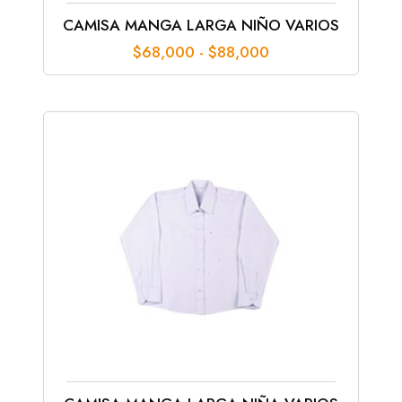
CAMISA MANGA LARGA NIÑO VARIOS
Rango
$
68,000
-
$
88,000
de
precios:
desde
$68,000
hasta
$88,000