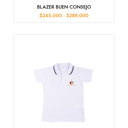
BLAZER BUEN CONSEJO
Rango
$
245,000
-
$
288,000
de
precios:
desde
$245,000
hasta
$288,000