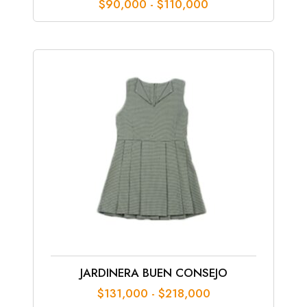
Rango
$
90,000
-
$
110,000
de
precios:
desde
$90,000
hasta
$110,000
JARDINERA BUEN CONSEJO
Rango
$
131,000
-
$
218,000
de