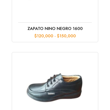
ZAPATO NINO NEGRO 1600
Rango
$
120,000
-
$
150,000
de
precios:
desde
$120,000
hasta
$150,000