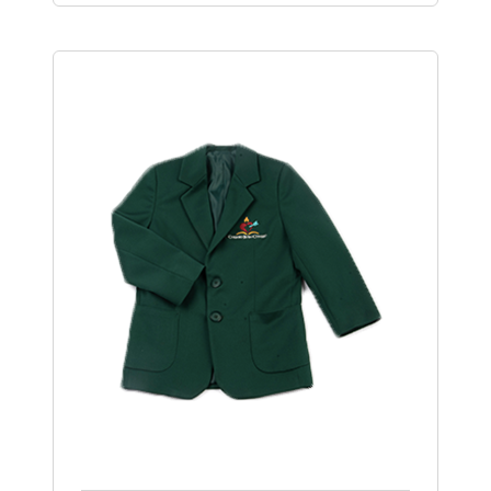
precios:
desde
$131,000
hasta
$218,000