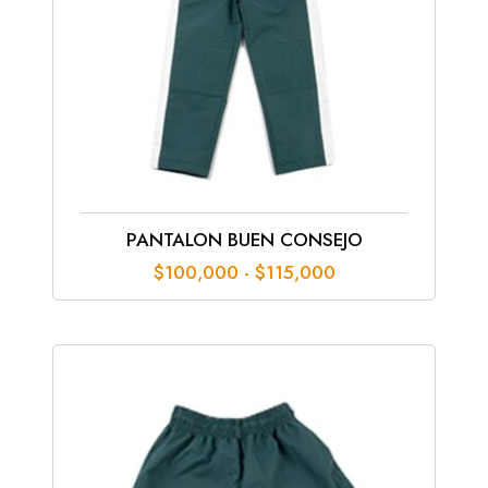
PANTALON BUEN CONSEJO
Rango
$
100,000
-
$
115,000
de
precios:
desde
$100,000
hasta
$115,000