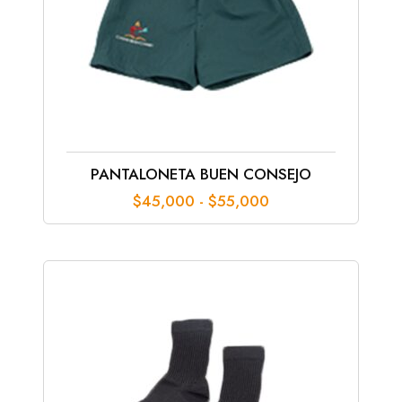
PANTALONETA BUEN CONSEJO
Rango
$
45,000
-
$
55,000
de
precios:
desde
$45,000
hasta
$55,000