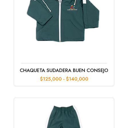
CHAQUETA SUDADERA BUEN CONSEJO
Rango
$
125,000
-
$
140,000
de
precios:
desde
$125,000
hasta
$140,000