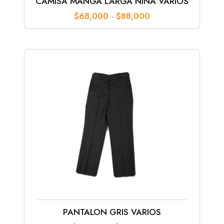
CAMISA MANGA LARGA NIÑA VARIOS
Rango
$
68,000
-
$
88,000
de
precios:
desde
$68,000
hasta
$88,000
PANTALON GRIS VARIOS