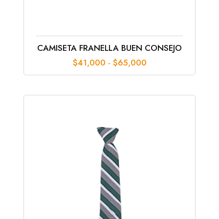
CAMISETA FRANELLA BUEN CONSEJO
Rango
$
41,000
-
$
65,000
de
precios:
desde
$41,000
hasta
$65,000