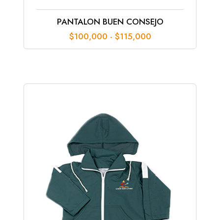
PANTALON BUEN CONSEJO
Rango
$
100,000
-
$
115,000
de
precios:
desde
$100,000
hasta
$115,000