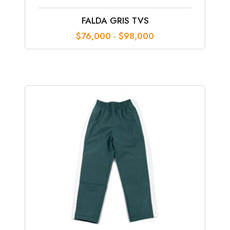
FALDA GRIS TVS
Rango
$
76,000
-
$
98,000
de
precios:
desde
$76,000
hasta
$98,000