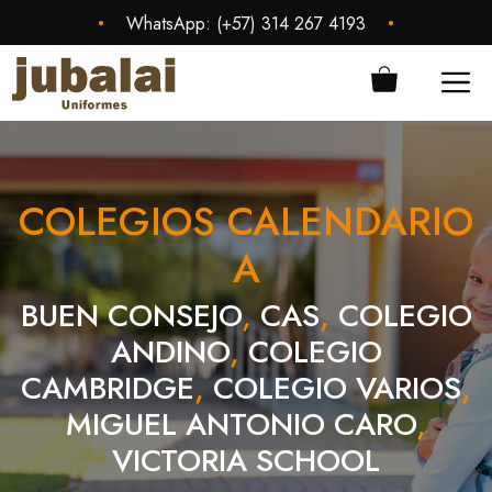
Saltar
•
•
WhatsApp:
(+57) 314 267 4193
al
contenido
ME
COLEGIOS CALENDARIO
A
BUEN CONSEJO
,
CAS
,
COLEGIO
ANDINO
,
COLEGIO
CAMBRIDGE
,
COLEGIO VARIOS
,
MIGUEL ANTONIO CARO
,
VICTORIA SCHOOL