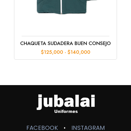
CHAQUETA SUDADERA BUEN CONSEJO
Rango
$
125,000
-
$
140,000
de
precios:
desde
$125,000
hasta
$140,000
FACEBOOK
INSTAGRAM
•