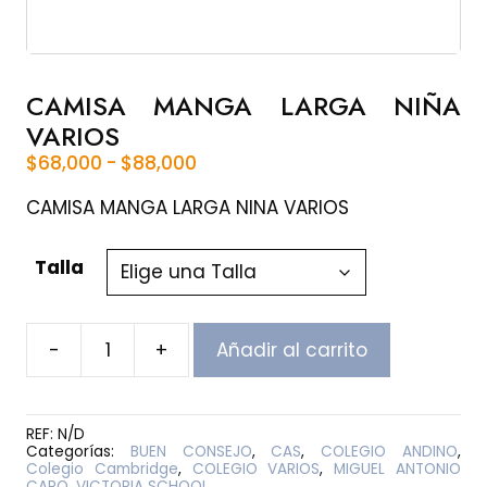
CAMISA MANGA LARGA NIÑA
VARIOS
Rango
$
68,000
-
$
88,000
de
precios:
CAMISA MANGA LARGA NINA VARIOS
desde
$68,000
Talla
hasta
$88,000
-
+
Añadir al carrito
CAMISA
MANGA
LARGA
NIÑA
REF:
N/D
VARIOS
Categorías:
BUEN CONSEJO
,
CAS
,
COLEGIO ANDINO
,
cantidad
Colegio Cambridge
,
COLEGIO VARIOS
,
MIGUEL ANTONIO
CARO
,
VICTORIA SCHOOL