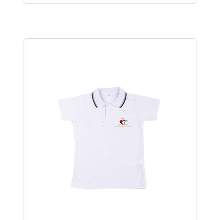
de
precios:
desde
$245,000
hasta
$288,000