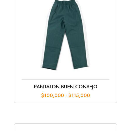
PANTALON BUEN CONSEJO
Rango
$
100,000
-
$
115,000
de
precios:
desde
$100,000
hasta
$115,000