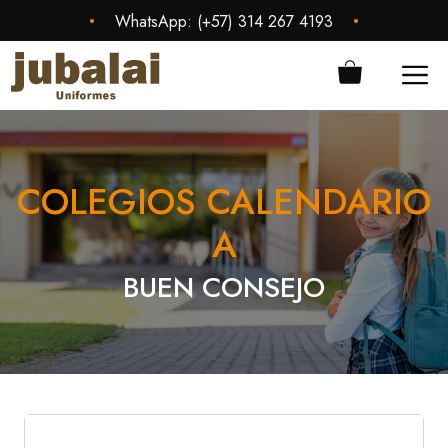
Saltar
•
•
WhatsApp:
(+57) 314 267 4193
al
contenido
ME
COLEGIOS CALENDARIO
A
BUEN CONSEJO