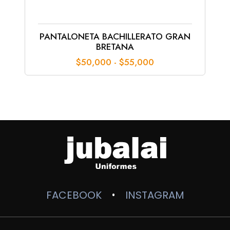
PANTALONETA BACHILLERATO GRAN
BRETANA
Rango
$
50,000
-
$
55,000
de
precios:
desde
$50,000
hasta
$55,000
FACEBOOK
INSTAGRAM
•