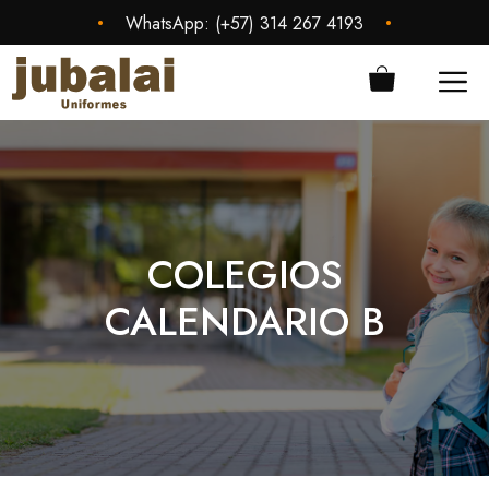
Saltar
•
•
WhatsApp:
(+57) 314 267 4193
al
contenido
ME
COLEGIOS
CALENDARIO B