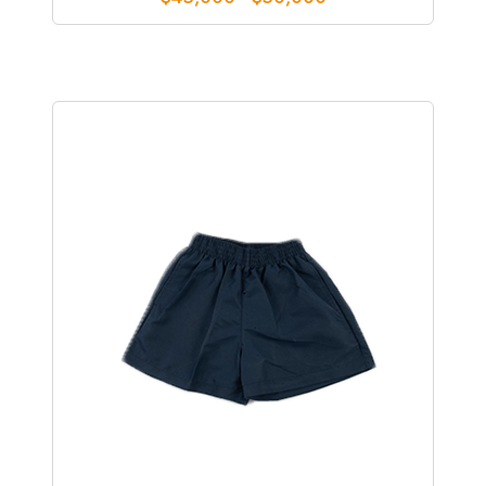
de
precios:
desde
$45,000
hasta
$50,000