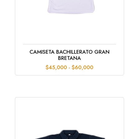
CAMISETA BACHILLERATO GRAN
BRETANA
Rango
$
45,000
-
$
60,000
de
precios:
desde
$45,000
hasta
$60,000