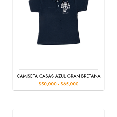
CAMISETA CASAS AZUL GRAN BRETANA
Rango
$
50,000
-
$
65,000
de
precios:
desde
$50,000
hasta
$65,000