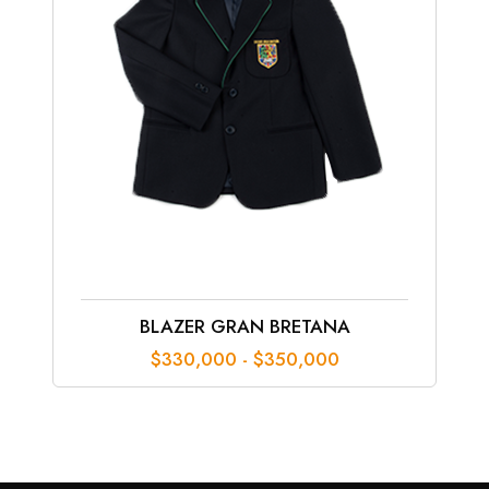
BLAZER GRAN BRETANA
Rango
$
330,000
-
$
350,000
de
precios:
desde
$330,000
hasta
$350,000