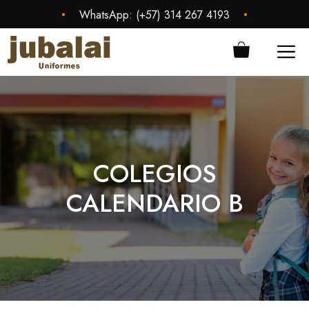
Saltar
•
•
WhatsApp:
(+57) 314 267 4193
al
contenido
ME
COLEGIOS
CALENDARIO B