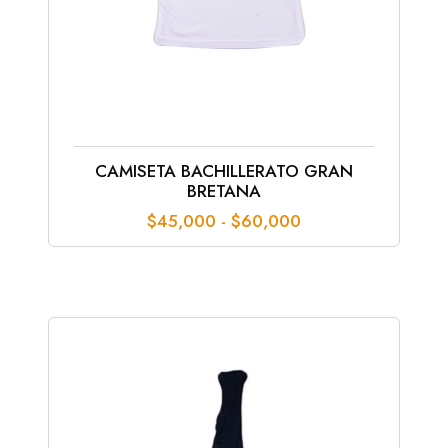
CAMISETA BACHILLERATO GRAN
BRETANA
Rango
$
45,000
-
$
60,000
de
precios:
desde
$45,000
hasta
$60,000