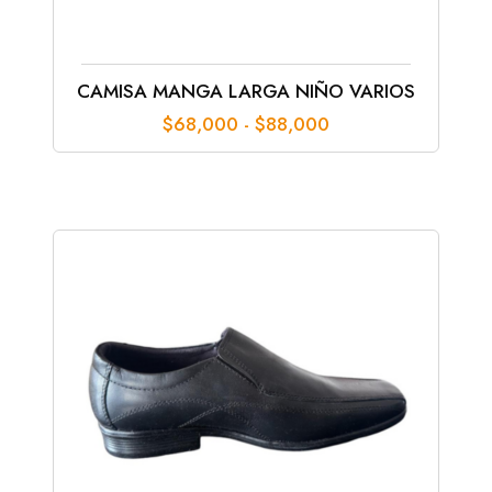
CAMISA MANGA LARGA NIÑO VARIOS
Rango
$
68,000
-
$
88,000
de
precios:
desde
$68,000
hasta
$88,000