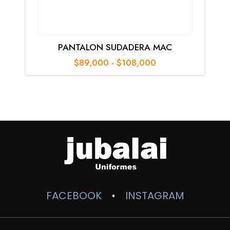
PANTALON SUDADERA MAC
Rango
$
89,000
-
$
108,000
de
precios:
desde
$89,000
hasta
$108,000
FACEBOOK
INSTAGRAM
•