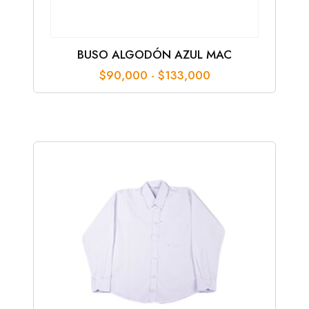
BUSO ALGODÓN AZUL MAC
Rango
$
90,000
-
$
133,000
de
precios:
desde
$90,000
hasta
$133,000