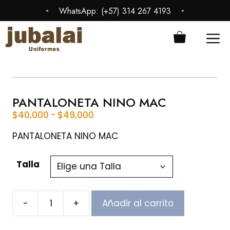
Saltar
•
•
WhatsApp:
(+57) 314 267 4193
al
contenido
ME
PANTALONETA NINO MAC
Rango
$
40,000
-
$
49,000
de
precios:
PANTALONETA NINO MAC
desde
$40,000
Talla
hasta
$49,000
-
+
Añadir al carrito
PANTALONETA
NINO
MAC