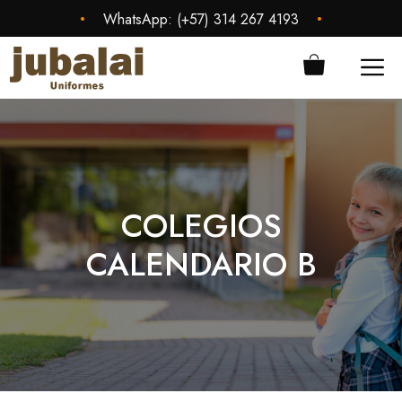
Saltar
•
•
WhatsApp:
(+57) 314 267 4193
al
contenido
ME
COLEGIOS
CALENDARIO B