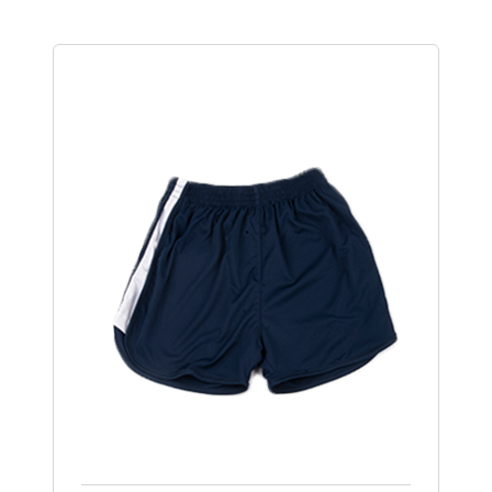
desde
$80,000
hasta
$105,000