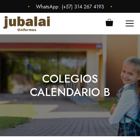
Saltar
•
•
WhatsApp:
(+57) 314 267 4193
al
contenido
ME
COLEGIOS
CALENDARIO B