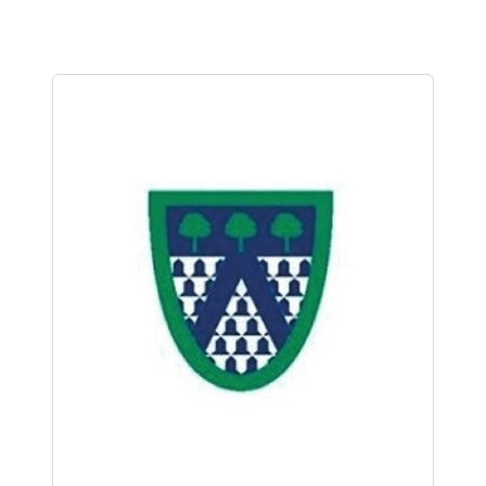
precios:
desde
$218,000
hasta
$242,000