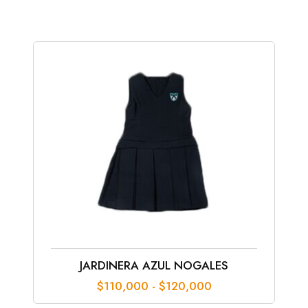
precios:
desde
$116,000
hasta
$149,000
JARDINERA AZUL NOGALES
Rango
$
110,000
-
$
120,000
de