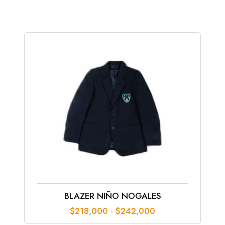
precios:
desde
$110,000
hasta
$120,000
BLAZER NIÑO NOGALES
Rango
$
218,000
-
$
242,000
de