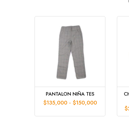
PANTALON NIÑA TES
C
Rango
$
135,000
-
$
150,000
$
de
precios:
desde
$135,000