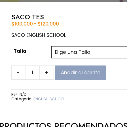
SACO TES
Rango
$
100,000
-
$
120,000
de
precios:
SACO ENGLISH SCHOOL
desde
$100,000
Talla
hasta
$120,000
-
+
Añadir al carrito
SACO
TES
cantidad
REF:
N/D
Categoría:
ENGLISH SCHOOL
PRODUCTOS RECOMENDADO