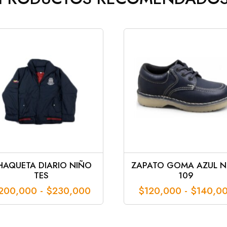
HAQUETA DIARIO NIÑO
ZAPATO GOMA AZUL N
TES
109
Rango
200,000
-
$
230,000
$
120,000
-
$
140,0
de
precios:
desde