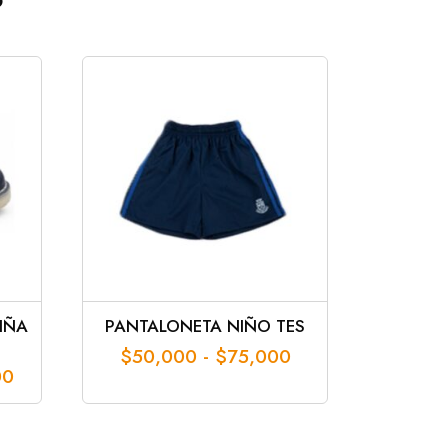
IÑA
PANTALONETA NIÑO TES
Rango
$
50,000
-
$
75,000
Rango
00
de
de
precios:
precios:
desde
desde
$50,000