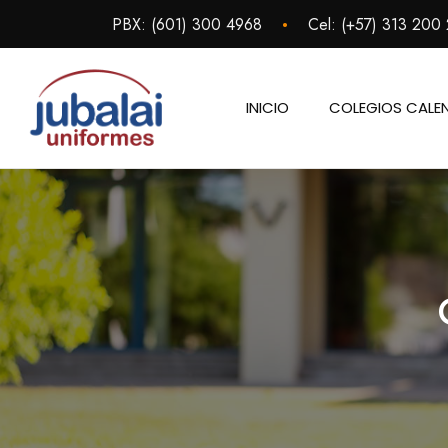
Saltar
•
PBX:
(601) 300 4968
Cel:
(+57) 313 200
al
contenido
INICIO
COLEGIOS CALE