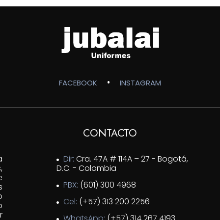
$200,000
hasta
$230,000
•
FACEBOOK
INSTAGRAM
CONTACTO
a
Dir:
Cra. 47A # 114A – 27 - Bogotá,
,
D.C. - Colombia
e
PBX:
(601) 300 4968
s
o
Cel:
(+57) 313 200 2256
o
r
WhatsApp:
(+57) 314 267 4193