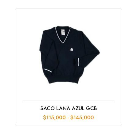
SACO LANA AZUL GCB
Rango
$
115,000
-
$
145,000
de
precios:
desde