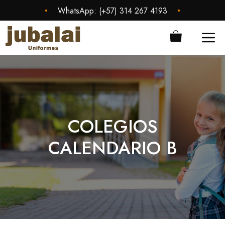
Saltar
•
•
WhatsApp:
(+57) 314 267 4193
al
contenido
ME
COLEGIOS
CALENDARIO B