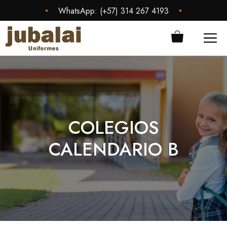
Saltar
•
•
WhatsApp:
(+57) 314 267 4193
al
contenido
ME
COLEGIOS
CALENDARIO B