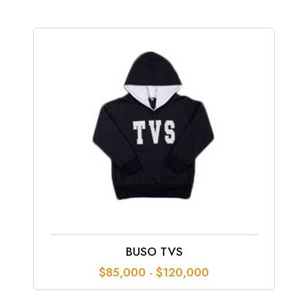
desde
$32,000
hasta
$55,000
BUSO TVS
Rango
$
85,000
-
$
120,000
de
precios: