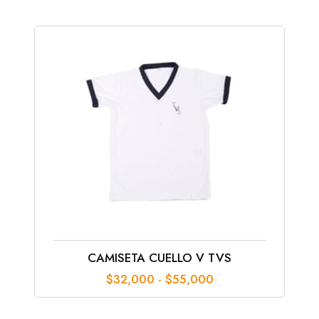
$62,000
hasta
$76,000
CAMISETA CUELLO V TVS
Rango
$
32,000
-
$
55,000
de
precios: