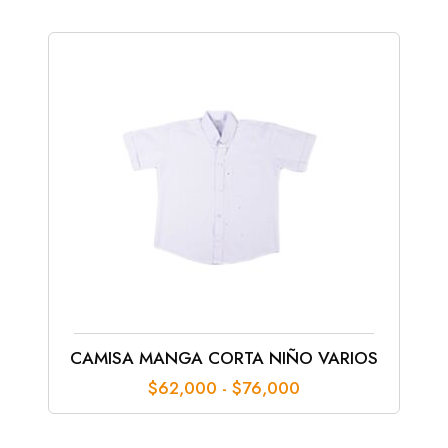
$102,000
hasta
$125,000
CAMISA MANGA CORTA NIÑO VARIOS
Rango
$
62,000
-
$
76,000
de
precios:
desde