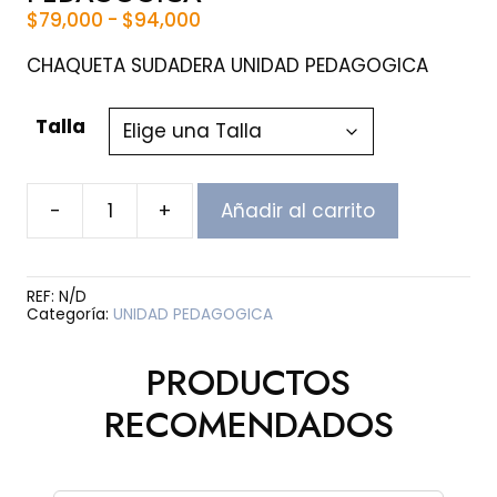
Rango
$
79,000
-
$
94,000
de
precios:
CHAQUETA SUDADERA UNIDAD PEDAGOGICA
desde
$79,000
Talla
hasta
$94,000
-
+
Añadir al carrito
CHAQUETA
SUDADERA
UNIDAD
PEDAGOGICA
REF:
N/D
cantidad
Categoría:
UNIDAD PEDAGOGICA
PRODUCTOS
RECOMENDADOS