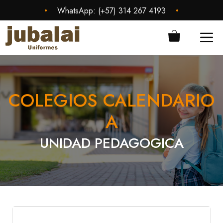
Saltar
•
•
WhatsApp:
(+57) 314 267 4193
al
contenido
ME
COLEGIOS CALENDARIO
A
UNIDAD PEDAGOGICA