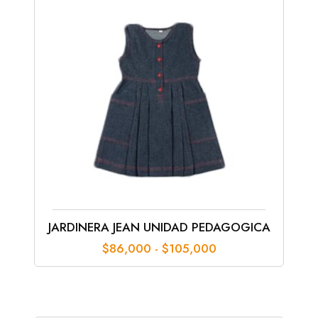
JARDINERA JEAN UNIDAD PEDAGOGICA
Rango
$
86,000
-
$
105,000
de
precios:
desde
$86,000