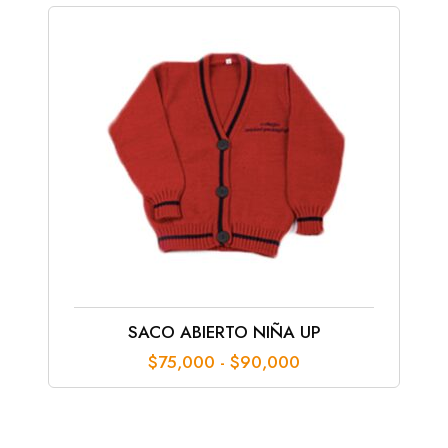
SACO ABIERTO NIÑA UP
Rango
$
75,000
-
$
90,000
de
precios:
desde
$75,000