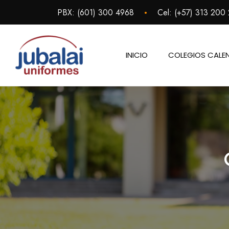
Saltar
•
PBX:
(601) 300 4968
Cel:
(+57) 313 200
al
contenido
INICIO
COLEGIOS CALE