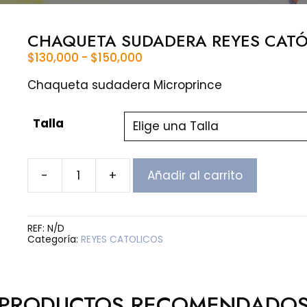
CHAQUETA SUDADERA REYES CATÓ
Rango
$
130,000
-
$
150,000
de
precios:
Chaqueta sudadera Microprince
desde
$130,000
Talla
hasta
$150,000
-
+
Añadir al carrito
CHAQUETA
SUDADERA
REYES
CATÓLICOS
REF:
N/D
cantidad
Categoría:
REYES CATOLICOS
PRODUCTOS RECOMENDADO