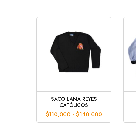
SACO LANA REYES
CATÓLICOS
Rango
$
110,000
-
$
140,000
de
precios:
desde