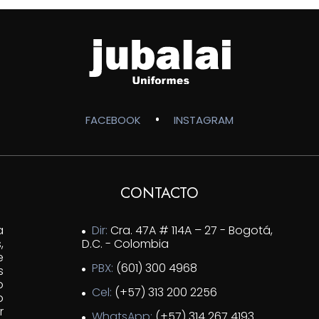
•
FACEBOOK
INSTAGRAM
CONTACTO
a
Dir:
Cra. 47A # 114A – 27 - Bogotá,
,
D.C. - Colombia
e
PBX:
(601) 300 4968
s
o
Cel:
(+57) 313 200 2256
o
r
WhatsApp:
(+57) 314 267 4193