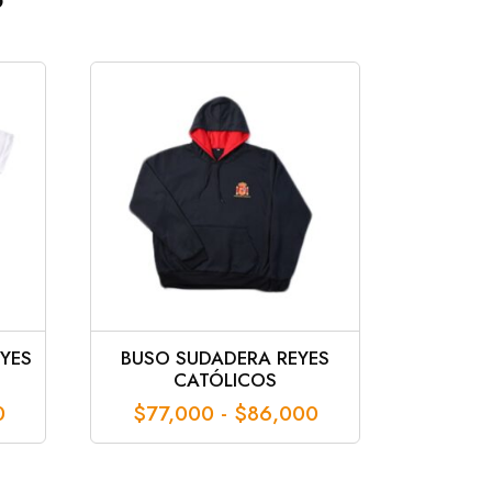
EYES
BUSO SUDADERA REYES
CATÓLICOS
Rango
Rango
0
$
77,000
-
$
86,000
de
de
precios:
precios:
desde
desde