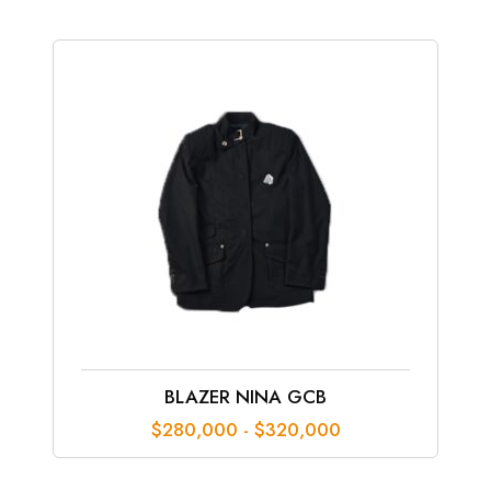
$40,000
hasta
$55,000
BLAZER NINA GCB
Rango
$
280,000
-
$
320,000
de
precios: