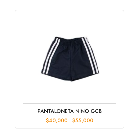
$90,000
hasta
$110,000
PANTALONETA NINO GCB
Rango
$
40,000
-
$
55,000
de
precios:
desde