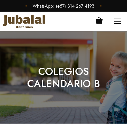
Saltar
•
•
WhatsApp:
(+57) 314 267 4193
al
contenido
ME
COLEGIOS
CALENDARIO B