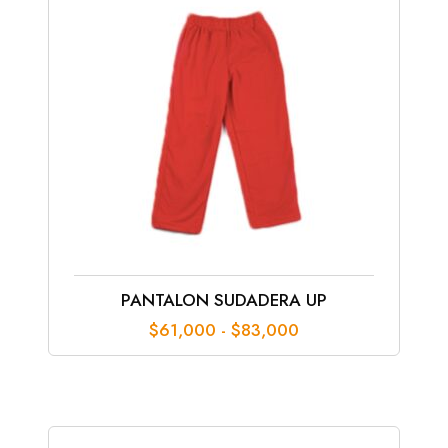
PANTALON SUDADERA UP
Rango
$
61,000
-
$
83,000
de
precios:
desde
$61,000
hasta