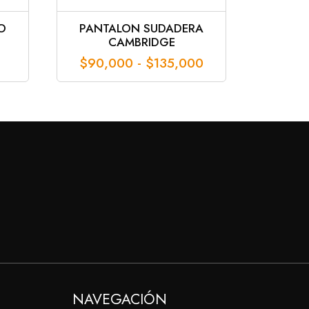
O
PANTALON SUDADERA
CAMBRIDGE
Rango
$
90,000
-
$
135,000
de
precios:
desde
$90,000
hasta
$135,000
NAVEGACIÓN