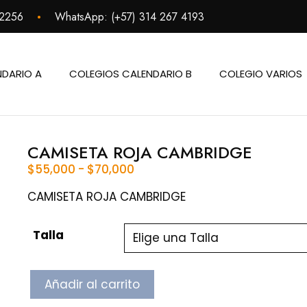
•
 2256
WhatsApp:
(+57) 314 267 4193
NDARIO A
COLEGIOS CALENDARIO B
COLEGIO VARIOS
CAMISETA ROJA CAMBRIDGE
Rango
$
55,000
-
$
70,000
de
precios:
CAMISETA ROJA CAMBRIDGE
desde
$55,000
Talla
hasta
$70,000
CAMISETA
Añadir al carrito
ROJA
CAMBRIDGE