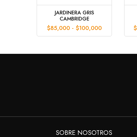
JARDINERA GRIS
CAMBRIDGE
Rango
$
85,000
-
$
100,000
$
de
precios:
desde
$85,000
hasta
$100,000
SOBRE NOSOTROS