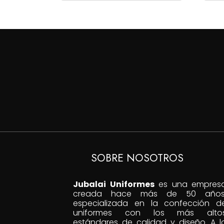
desde
$90,000
hasta
$110,000
SOBRE NOSOTROS
Jubalai Uniformes
es una empres
creada hace más de 50 años
especializada en la confección d
uniformes con los más alto
estándares de calidad y diseño. A l