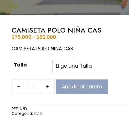
CAMISETA POLO NIÑA CAS
Rango
$
75,000
-
$
82,000
de
precios:
CAMISETA POLO NINA CAS
desde
$75,000
Talla
hasta
$82,000
-
+
Añadir al carrito
CAMISETA
POLO
NIÑA
CAS
REF:
N/D
cantidad
Categoría:
CAS