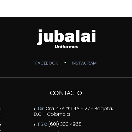
precios:
desde
$68,000
hasta
$88,000
•
FACEBOOK
INSTAGRAM
CONTACTO
a
Dir:
Cra. 47A # 114A – 27 - Bogotá,
,
D.C. - Colombia
e
PBX:
(601) 300 4968
s
o