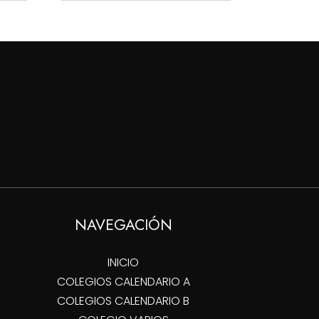
precios:
desde
desde
$84,000
$68,000
hasta
hasta
$130,000
$88,000
NAVEGACIÓN
INICIO
COLEGIOS CALENDARIO A
COLEGIOS CALENDARIO B