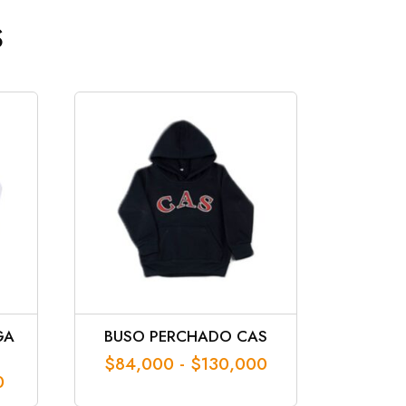
S
GA
BUSO PERCHADO CAS
Rango
$
84,000
-
$
130,000
Rango
0
de
de
precios: