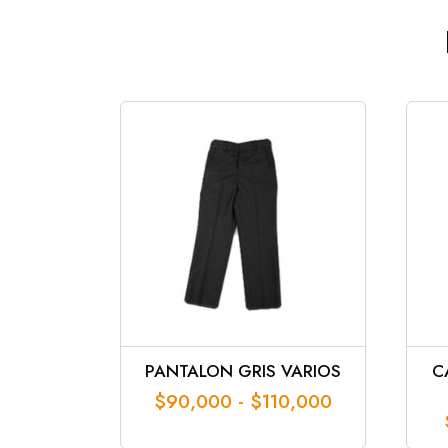
PANTALON GRIS VARIOS
C
Rango
$
90,000
-
$
110,000
de
precios: