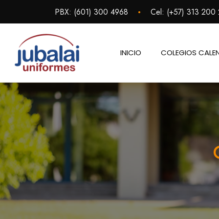
Saltar
•
PBX:
(601) 300 4968
Cel:
(+57) 313 200
al
contenido
INICIO
COLEGIOS CALE