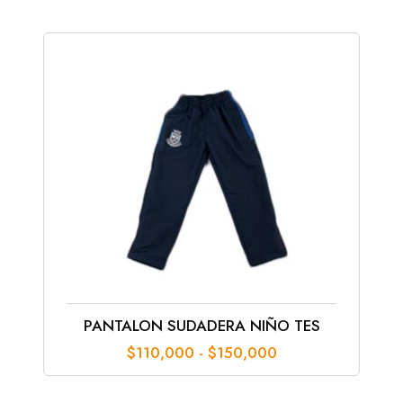
$130,000
hasta
$140,000
PANTALON SUDADERA NIÑO TES
Rango
$
110,000
-
$
150,000
de
precios: