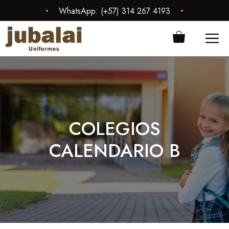
Saltar
•
•
WhatsApp:
(+57) 314 267 4193
al
contenido
ME
COLEGIOS
CALENDARIO B