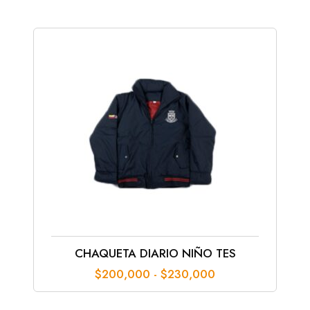
desde
$110,000
hasta
$150,000
CHAQUETA DIARIO NIÑO TES
Rango
$
200,000
-
$
230,000
de
precios: