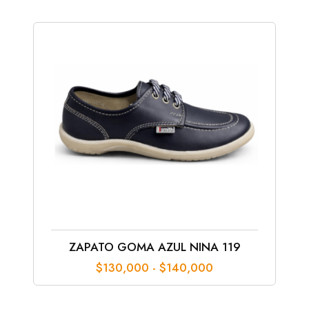
$45,000
hasta
$65,000
ZAPATO GOMA AZUL NINA 119
Rango
$
130,000
-
$
140,000
de
precios:
desde