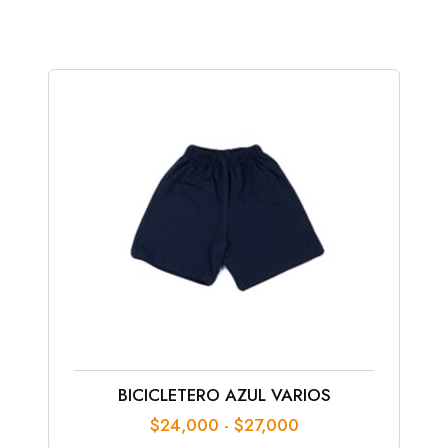
precios:
desde
$140,000
hasta
$170,000
BICICLETERO AZUL VARIOS
Rango
$
24,000
-
$
27,000
de