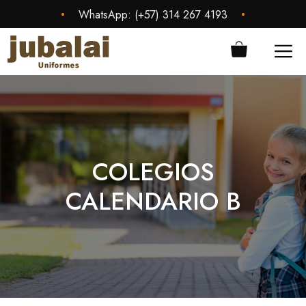
Saltar
•
•
WhatsApp:
(+57) 314 267 4193
al
contenido
ME
COLEGIOS
CALENDARIO B