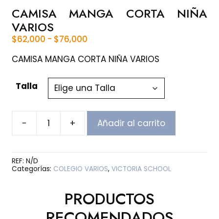
CAMISA MANGA CORTA NIÑA
VARIOS
Rango
$
62,000
-
$
76,000
de
precios:
CAMISA MANGA CORTA NIÑA VARIOS
desde
$62,000
Talla
hasta
$76,000
-
+
Añadir al carrito
CAMISA
MANGA
CORTA
NIÑA
REF:
N/D
VARIOS
Categorías:
COLEGIO VARIOS
,
VICTORIA SCHOOL
cantidad
PRODUCTOS
RECOMENDADOS