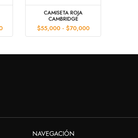
CAMISETA ROJA
CAMBRIDGE
Rango
Rango
0
$
55,000
-
$
70,000
de
de
precios:
precios:
desde
desde
$85,000
$55,000
hasta
hasta
$100,000
$70,000
NAVEGACIÓN