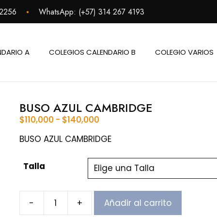
•
 2256
WhatsApp:
(+57) 314 267 4193
NDARIO A
COLEGIOS CALENDARIO B
COLEGIO VARIOS
BUSO AZUL CAMBRIDGE
Rango
$
110,000
-
$
140,000
de
precios:
BUSO AZUL CAMBRIDGE
desde
$110,000
Talla
hasta
$140,000
-
+
Añadir al carrito
BUSO
AZUL