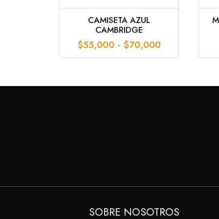
CAMISETA AZUL
M
CAMBRIDGE
Rango
$
55,000
-
$
70,000
de
precios:
desde
$55,000
hasta
$70,000
SOBRE NOSOTROS