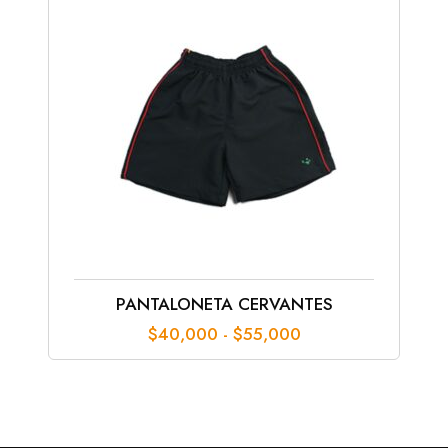
$250,000
PANTALONETA CERVANTES
Rango
$
40,000
-
$
55,000
de
precios:
desde
$40,000
hasta