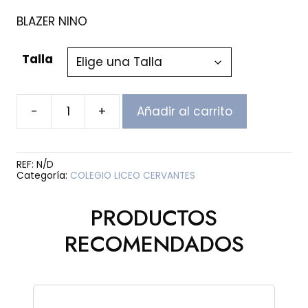
de
precios:
BLAZER NINO
desde
$230,000
Talla
hasta
$260,000
-
+
Añadir al carrito
BLAZER
NINO
CERVANTES
cantidad
REF:
N/D
Categoría:
COLEGIO LICEO CERVANTES
PRODUCTOS
RECOMENDADOS