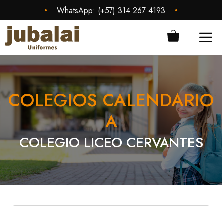
Saltar
•
•
WhatsApp:
(+57) 314 267 4193
al
contenido
ME
COLEGIOS CALENDARIO
A
COLEGIO LICEO CERVANTES