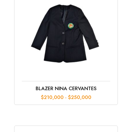
BLAZER NINA CERVANTES
Rango
$
210,000
-
$
250,000
de
precios:
desde
$210,000
hasta