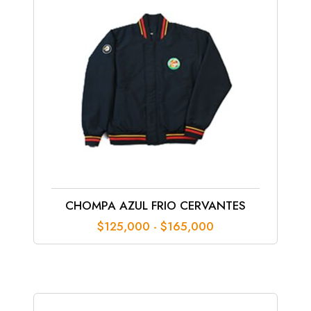
CHOMPA AZUL FRIO CERVANTES
Rango
$
125,000
-
$
165,000
de
precios:
desde
$125,000
hasta
$165,000