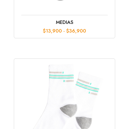
MEDIAS
Rango
$
13,900
-
$
36,900
de
precios:
desde
$13,900
hasta
$36,900