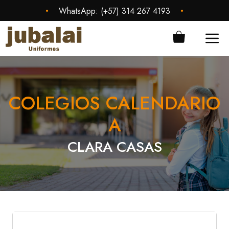
Saltar
•
•
WhatsApp:
(+57) 314 267 4193
al
contenido
ME
COLEGIOS CALENDARIO
A
CLARA CASAS